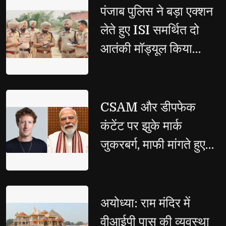
पंजाब पुलिस ने बड़ा एक्शन 
लेते हुए ISI समर्थित दो
आतंकी मॉड्यूल किया
ध्वस्त, जंतर-मंतर पर हमले
की साजिश नाकाम
CSAM और डीपफेक 
कंटेंट पर झुके मार्क
जुकरबर्ग, माफी मांगते हुए
मानी बड़ी गलती
अयोध्या: राम मंदिर में 
वीआईपी पास की व्यवस्था