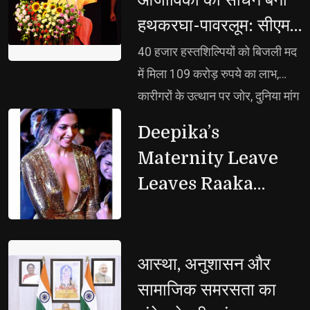
स्किलिंग और रोजगार के लिए आगे
हथकरघा-पावरलूम: सीएम
बढ़कर काम करेगाः मुख्यमंत्री, बोले,
योगी
जिनसे स्वयं नहीं संभला जा रहा, वे 25
40 हजार हस्तशिल्पियों को बिजली मद 
करोड़ जनता को क्या संभालते?
में मिला 109 करोड़ रुपये का लाभ,
इसीलिए दंगाइयों के सामने समाजवादी
कारीगरों के उत्थान पर जोर, दुनिया मांग
घुटने टेकते थे
रही यूपी के हस्तशिल्प उत्पाद, डिजाइन-
Deepika’s 
टेक्नोलॉजी पर पूरा ध्यान दे रही सरकार,
Maternity Leave
देश की नई संसद में चमकी भदोही की
Leaves Raaka
कालीन, वैश्विक बाजार में बढ़ी यूपी की
Unaffected
पहचान
आस्था, अनुशासन और 
सामाजिक समरसता का