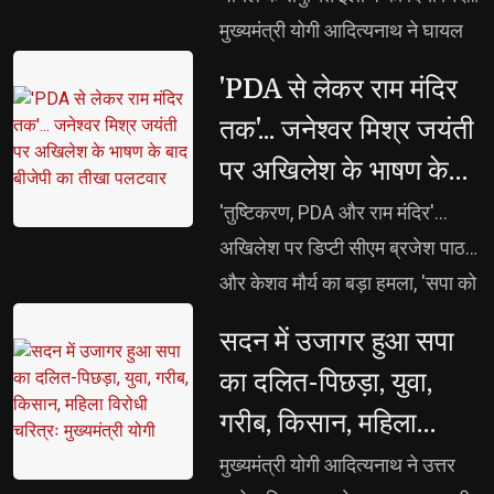
पीएचडी, पोस्ट-डॉक्टरेट एवं शोधार्थियों
मुख्यमंत्री योगी आदित्यनाथ ने घायल 
को मिलेगा प्रोत्साहन दुर्लभ पांडुलिपियों
अमन के शीघ्र स्वास्थ्य की कामना की
'PDA से लेकर राम मंदिर 
एवं ग्रंथों का होगा डिजिटलीकरण,
तक'... जनेश्वर मिश्र जयंती
ओपन-एक्सेस लाइब्रेरी और
पर अखिलेश के भाषण के
एमओओसीज से वैश्विक स्तर पर होगी
पहुंच
बाद बीजेपी का तीखा
'तुष्टिकरण, PDA और राम मंदिर'... 
पलटवार
अखिलेश पर डिप्टी सीएम ब्रजेश पाठक
और केशव मौर्य का बड़ा हमला, 'सपा को
ब्राह्मण नहीं, सिर्फ वोट बैंक दिखता है'...
सदन में उजागर हुआ सपा 
अखिलेश पर ब्रजेश पाठक का
का दलित-पिछड़ा, युवा,
पलटवार, 'चोरी भी, सीनाजोरी भी'...
गरीब, किसान, महिला
अखिलेश यादव पर केशव मौर्य का बड़ा
विरोधी चरित्रः मुख्यमंत्री
हमला
मुख्यमंत्री योगी आदित्यनाथ ने उत्तर 