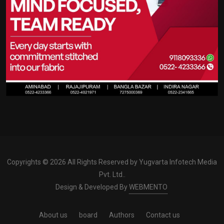
Copyrights © 2026 All Rights Reserved by Yugvarta Infotech Media 
Pvt. Ltd..
Design & Developed By
WEBMENTO
About us
board
Authors
Contact us