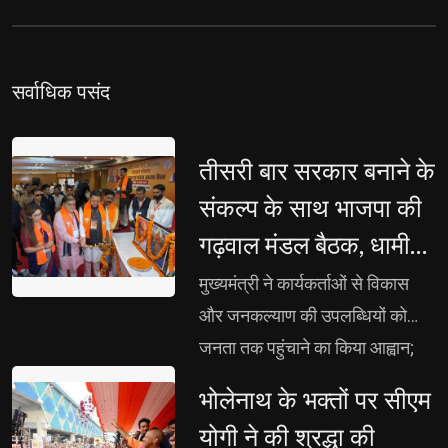
सर्वाधिक पसंद 
तीसरी बार सरकार बनाने के 
संकल्प के साथ भाजपा की
गढ़वाल मंडल बैठक, धामी
बोले- झूठ और अफवाह का
मुख्यमंत्री ने कार्यकर्ताओं से विकास 
दें मुंहतोड़ जवाब
और जनकल्याण की उपलब्धियों को
जनता तक पहुंचाने का किया आह्वान;
महेंद्र भट्ट बोले- एसआईआर से
भोलेनाथ के भक्तों पर सीएम 
घुसपैठियों और अपात्र मतदाताओं पर
योगी ने की श्रद्धा की
लगेगी रोक