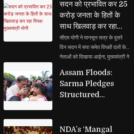
सदन को प्रभावित कर 25 
मिला बड़ा प्रोत्साहन, राजस्व लेखे का
करोड़ जनता के हितों के
व्यय ₹17,399.50 करोड़ तथा पूंजी लेखे
साथ खिलवाड़ कर रहा
का व्यय ₹41,620.04 करोड़, अनुपूरक
विपक्षः मुख्यमंत्री योगी
बजट में नई मांगों के लिए की गई
सीएम योगी ने मानसून सत्र के दूसरे 
₹7,854.25 करोड़ की व्यवस्था
दिन सदन में सपा समेत विपक्षी दलों के
नेताओं को दिखाया आईना, मुख्यमंत्री ने
कहा, सदन में समाजवादी पार्टी और
Assam Floods: 
विपक्ष का आचरण अभद्रतापूर्ण,
Sarma Pledges
असंवैधानिक व शर्मनाक
Structured
Rehabilitation
NDA’s ‘Mangal 