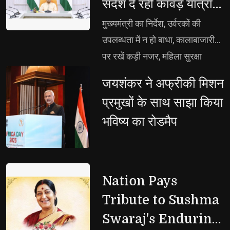
संदेश दे रही कांवड़ यात्रा:
CM योगी
मुख्यमंत्री का निर्देश, उर्वरकों की 
उपलब्धता में न हो बाधा, कालाबाजारी
पर रखें कड़ी नजर, महिला सुरक्षा
सर्वोच्च प्राथमिकता, मिशन शक्ति को
जयशंकर ने अफ्रीकी मिशन 
और प्रभावी बनाएं, बाढ़ प्रभावित क्षेत्रों
प्रमुखों के साथ साझा किया
में राहत कार्यों में न आए कोई कमी,
भविष्य का रोडमैप
तटबंधों की सुरक्षा बढ़ाएं, कटान
प्रभावित परिवारों को मिले तत्काल
राहत
Nation Pays 
Tribute to Sushma
Swaraj's Enduring