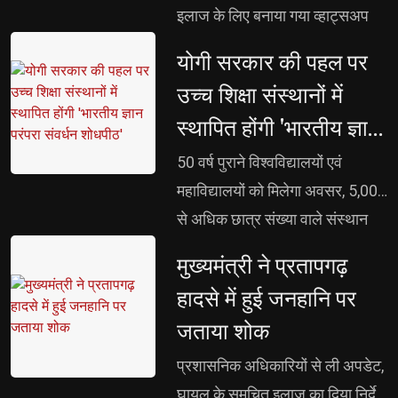
कॉन्सर्ट में वंदे मातरम, देशभक्ति गीत-
इलाज के लिए बनाया गया व्हाट्सअप
नृत्य, स्कूलों, पुलिस, आर्मी बैंड की ओर
ग्रुप - 15 अतिगंभीर पोस्टपार्टम
योगी सरकार की पहल पर 
से होगी देशभक्ति के गीतों की संगीतमय
हैमरेज, 43 अतिगंभीर एनिमिया व 19
उच्च शिक्षा संस्थानों में
प्रस्तुति
एक्लम्पसिया के मरीज बचाए गए अब
स्थापित होंगी 'भारतीय ज्ञान
आसपास के जिलों के हाईरिस्क मरीजों
परंपरा संवर्धन शोधपीठ'
को भी गोरखपुर में एडमिट किया जा रहा
50 वर्ष पुराने विश्वविद्यालयों एवं 
महाविद्यालयों को मिलेगा अवसर, 5,000
से अधिक छात्र संख्या वाले संस्थान
होंगे पात्र प्रत्येक शोधपीठ को 5 वर्षों
मुख्यमंत्री ने प्रतापगढ़ 
के लिए 2 करोड़ रुपए का एकमुश्त
हादसे में हुई जनहानि पर
अनुदान, एफडी के ब्याज से होगा
जताया शोक
शोधपीठों का नियमित संचालन वेद,
उपनिषद, रामायण, महाभारत सहित
प्रशासनिक अधिकारियों से ली अपडेट, 
भारतीय ज्ञान-विज्ञान पर होगा शोध,
घायल के समुचित इलाज का दिया निर्देश