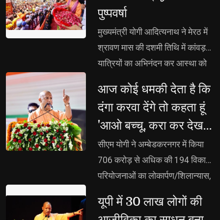
पुष्पवर्षा
मुख्यमंत्री योगी आदित्यनाथ ने मेरठ में 
श्रावण मास की दशमी तिथि में कांवड़
यात्रियों का अभिनंदन कर आस्था को
दिया सम्मान, कांवड़ मार्ग पर हेलिकॉप्टर
आज कोई धमकी देता है कि 
से भी शिवभक्तों पर पुष्पवर्षा, हर-हर बम-
दंगा करवा देंगे तो कहता हूं
बम से गूंज उठा पश्चिम उत्तर प्रदेश,
'आओ बच्चू, करा कर देख
भक्ति, समर्पण, सामाजिक व राष्ट्रीय
लो समझ मे आ जायेगा :
एकता और समरसता का जीवंत
सीएम योगी ने अम्बेडकरनगर में किया 
उदाहरण प्रस्तुत कर रहे शिवभक्तः
सीएम योगी
706 करोड़ से अधिक की 194 विकास
मुख्यमंत्री
परियोजनाओं का लोकार्पण/शिलान्यास,
जल्द लाएंगे युवा नीति, युवा ही नेतृत्व
यूपी में 30 लाख लोगों की 
करेगा और अपनी शिक्षा, स्वास्थ्य,
आजीविका का साधन बना