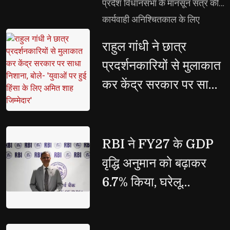
योगी
प्रदेश विधानसभा के मानसून सत्र की
कार्यवाही अनिश्चितकाल के लिए
स्थगित होने के उपरांत पत्रकारों से की
राहुल गांधी ने छात्र 
वार्ता, सपा ने सदन को नहीं, बल्कि
प्रदर्शनकारियों से मुलाकात
दलितों-पिछड़ों, युवाओं, किसानों,
कर केंद्र सरकार पर साधा
महिलाओं व गरीबों के अवसर बाधित
निशाना, बोले- 'युवाओं पर
किए: मुख्यमंत्री
हुई हिंसा के लिए अमित शाह
जिम्मेदार'
RBI ने FY27 के GDP 
वृद्धि अनुमान को बढ़ाकर
6.7% किया, घरेलू
अर्थव्यवस्था को बताया
मजबूत