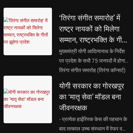
की स्थापना शीघ्र प्रारम्भ करने के
डिजिटल बोर्ड और ई-कंटेंट के प्रभावी
निर्देश मुख्यमंत्री अभ्युदय कोचिंग
उपयोग का मिलेगा व्यावहारिक प्रशिक्षण
‘तिरंगा संगीत समारोह’ में 
योजना को और प्रभावी बनाने तथा हर
- ऑनलाइन मॉनिटरिंग, प्री-टेस्ट, 
राष्ट्र नायकों को मिलेगा
विश्वविद्यालय और महाविद्यालय तक
पोस्ट-टेस्ट और एस्केलेशन मैट्रिक्स से
सम्मान, राष्ट्रभक्ति के गीतों
विस्तार पर हो विचार: मुख्यमंत्री योगी
सुनिश्चित होगी गुणवत्ता - योगी सरकार
पर झूमेगा प्रदेश
खेल गतिविधियां युवाओं को नशे से दूर 
मुख्यमंत्री योगी आदित्यनाथ के निर्देश 
ने जारी किए विस्तृत दिशा-निर्देश
रखने का प्रभावी माध्यम, खेल
पर प्रदेश के सभी 75 जनपदों में होगा
अवसंरचना को दें गति: मुख्यमंत्री
तिरंगा संगीत समारोह (तिरंगा कॉन्सर्ट)
’हर घर तिरंगा’ के जरिये भावी पीढ़ी में 
योगी सरकार का गोरखपुर 
देशभक्ति का संचार कर रही डबल इंजन
का ‘मातृ सेवा’ मॉडल बना
सरकार राजधानी लखनऊ में 1090,
जीवनरक्षक
घंटाघर चौक, हजरतगंज, जनेश्वर मिश्र
पार्क, एमरॉल्ड मॉल, लुलु मॉल समेत
- प्रत्येक हाईरिस्क केस की पहचान के 
विभिन्न स्थानों पर होगा ‘तिरंगा कॉन्सर्ट’
बाद तत्काल उच्च संस्थान में रेफर व