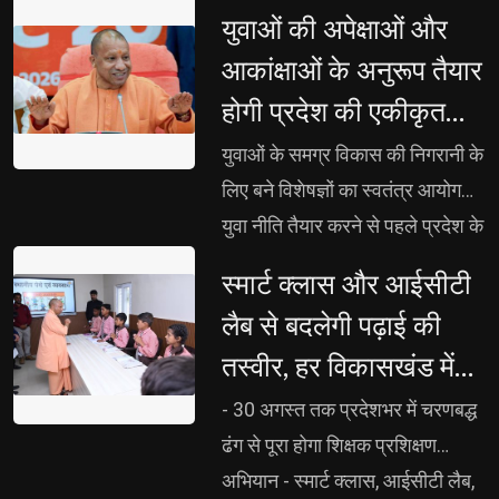
युवाओं की अपेक्षाओं और 
आकांक्षाओं के अनुरूप तैयार
होगी प्रदेश की एकीकृत
युवा नीति: मुख्यमंत्री
युवाओं के समग्र विकास की निगरानी के 
लिए बने विशेषज्ञों का स्वतंत्र आयोग
युवा नीति तैयार करने से पहले प्रदेश के 
16 से 35 वर्ष आयु वर्ग के युवाओं की
स्मार्ट क्लास और आईसीटी 
अपेक्षाओं, आकांक्षाओं और
लैब से बदलेगी पढ़ाई की
आवश्यकताओं को समझा जाए :
तस्वीर, हर विकासखंड में
मुख्यमंत्री शिक्षा, कौशल, रोजगार,
तैयार होंगे मास्टर ट्रेनर
स्वास्थ्य और नेतृत्व विकास को एकीकृत
- 30 अगस्त तक प्रदेशभर में चरणबद्ध 
करेगी नई युवा नीति सरदार वल्लभभाई
ढंग से पूरा होगा शिक्षक प्रशिक्षण
पटेल इंडस्ट्रियल एंड एम्प्लायमेंट ज़ोन
अभियान - स्मार्ट क्लास, आईसीटी लैब,