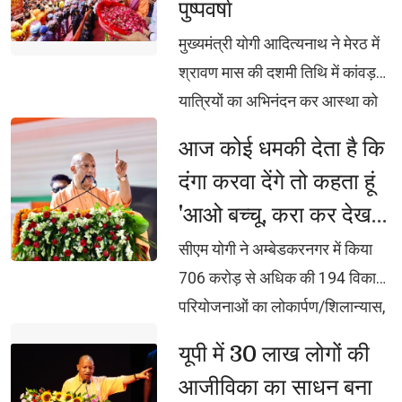
पुष्पवर्षा
मुख्यमंत्री योगी आदित्यनाथ ने मेरठ में 
श्रावण मास की दशमी तिथि में कांवड़
यात्रियों का अभिनंदन कर आस्था को
दिया सम्मान, कांवड़ मार्ग पर हेलिकॉप्टर
आज कोई धमकी देता है कि 
से भी शिवभक्तों पर पुष्पवर्षा, हर-हर बम-
दंगा करवा देंगे तो कहता हूं
बम से गूंज उठा पश्चिम उत्तर प्रदेश,
'आओ बच्चू, करा कर देख
भक्ति, समर्पण, सामाजिक व राष्ट्रीय
लो समझ मे आ जायेगा :
एकता और समरसता का जीवंत
सीएम योगी ने अम्बेडकरनगर में किया 
उदाहरण प्रस्तुत कर रहे शिवभक्तः
सीएम योगी
706 करोड़ से अधिक की 194 विकास
मुख्यमंत्री
परियोजनाओं का लोकार्पण/शिलान्यास,
जल्द लाएंगे युवा नीति, युवा ही नेतृत्व
यूपी में 30 लाख लोगों की 
करेगा और अपनी शिक्षा, स्वास्थ्य,
आजीविका का साधन बना
स्किलिंग और रोजगार के लिए आगे