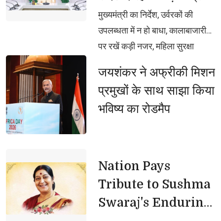
CM योगी
मुख्यमंत्री का निर्देश, उर्वरकों की 
उपलब्धता में न हो बाधा, कालाबाजारी
पर रखें कड़ी नजर, महिला सुरक्षा
सर्वोच्च प्राथमिकता, मिशन शक्ति को
जयशंकर ने अफ्रीकी मिशन 
और प्रभावी बनाएं, बाढ़ प्रभावित क्षेत्रों
प्रमुखों के साथ साझा किया
में राहत कार्यों में न आए कोई कमी,
भविष्य का रोडमैप
तटबंधों की सुरक्षा बढ़ाएं, कटान
प्रभावित परिवारों को मिले तत्काल
राहत
Nation Pays 
Tribute to Sushma
Swaraj's Enduring
Legacy