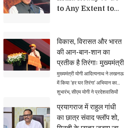
to Any Extent to
Protect Its People
विकास, विरासत और भारत 
की आन-बान-शान का
प्रतीक है तिरंगाः मुख्यमंत्री
मुख्यमंत्री योगी आदित्यनाथ ने लखनऊ 
में किया ‘हर घर तिरंगा’ अभियान का
शुभारंभ, सीएम योगी ने प्रदेशवासियों
संग मुख्यमंत्री आवास (5 कालिदास
प्रयागराज में राहुल गांधी 
मार्ग) से विधान भवन तक निकाली तिरंगा
का छात्र संवाद फ्लॉप शो,
यात्रा, मुख्यमंत्री ने तिरंगा फहराते