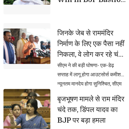
Bankipur
जिनके जेब से राममंदिर 
निर्माण के लिए एक पैसा नहीं
निकला, वे लोग कर रहे चंदा
चोरी की बातः मुख्यमंत्री
सीएम ने की बड़ी घोषणा- एक-डेढ़ 
सप्ताह में लागू होगा आउटसोर्स कमीशन,
न्यूनतम मानदेय होगा सुनिश्चित, सीएम
योगी आदित्यनाथ ने उत्तर प्रदेश
बृजभूषण मामले से राम मंदिर 
विधानमंडल का मानसून सत्र प्रारंभ
चंदे तक, डिंपल यादव का
होने से पहले की पत्रकारों से वार्ता
BJP पर बड़ा हमला