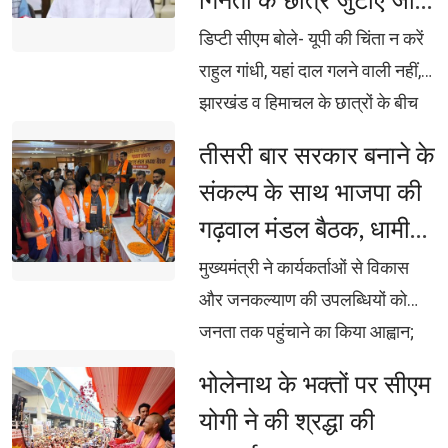
गिनती के छात्र जुटाए जा
बच्चों के साथ ली सेल्फी, आयोजन
सके: ब्रजेश पाठक
स्थल पर हुआ वंदे मातरम का सामूहिक
डिप्टी सीएम बोले- यूपी की चिंता न करें 
गान
राहुल गांधी, यहां दाल गलने वाली नहीं,
झारखंड व हिमाचल के छात्रों के बीच
जाने की हिम्मत क्यों नहीं करते राहुल
तीसरी बार सरकार बनाने के 
गांधी, करोड़ों खर्च कर बनाया पंडाल, दो
संकल्प के साथ भाजपा की
लाख से अधिक छात्रों के रजिस्ट्रेशन
गढ़वाल मंडल बैठक, धामी
का फर्जी दावा: ब्रजेश पाठक
बोले- झूठ और अफवाह का
मुख्यमंत्री ने कार्यकर्ताओं से विकास 
दें मुंहतोड़ जवाब
और जनकल्याण की उपलब्धियों को
जनता तक पहुंचाने का किया आह्वान;
महेंद्र भट्ट बोले- एसआईआर से
भोलेनाथ के भक्तों पर सीएम 
घुसपैठियों और अपात्र मतदाताओं पर
योगी ने की श्रद्धा की
लगेगी रोक