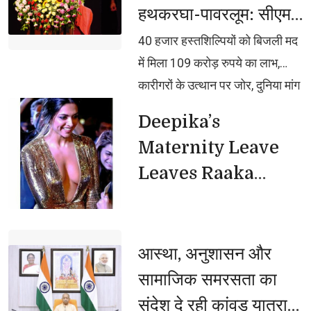
हथकरघा-पावरलूम: सीएम
बढ़कर काम करेगाः मुख्यमंत्री, बोले,
योगी
जिनसे स्वयं नहीं संभला जा रहा, वे 25
40 हजार हस्तशिल्पियों को बिजली मद 
करोड़ जनता को क्या संभालते?
में मिला 109 करोड़ रुपये का लाभ,
इसीलिए दंगाइयों के सामने समाजवादी
कारीगरों के उत्थान पर जोर, दुनिया मांग
घुटने टेकते थे
रही यूपी के हस्तशिल्प उत्पाद, डिजाइन-
Deepika’s 
टेक्नोलॉजी पर पूरा ध्यान दे रही सरकार,
Maternity Leave
देश की नई संसद में चमकी भदोही की
Leaves Raaka
कालीन, वैश्विक बाजार में बढ़ी यूपी की
Unaffected
पहचान
आस्था, अनुशासन और 
सामाजिक समरसता का
संदेश दे रही कांवड़ यात्रा: