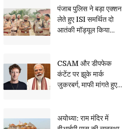
पंजाब पुलिस ने बड़ा एक्शन 
लेते हुए ISI समर्थित दो
आतंकी मॉड्यूल किया
ध्वस्त, जंतर-मंतर पर हमले
की साजिश नाकाम
CSAM और डीपफेक 
कंटेंट पर झुके मार्क
जुकरबर्ग, माफी मांगते हुए
मानी बड़ी गलती
अयोध्या: राम मंदिर में 
वीआईपी पास की व्यवस्था