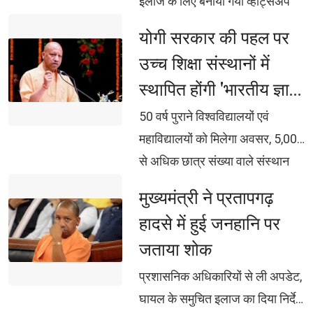
इलाज के लिए बनाया गया व्हाट्सअप
नृत्य, स्कूलों, पुलिस, आर्मी बैंड की ओर
ग्रुप - 15 अतिगंभीर पोस्टपार्टम
योगी सरकार की पहल पर 
से होगी देशभक्ति के गीतों की संगीतमय
हैमरेज, 43 अतिगंभीर एनिमिया व 19
उच्च शिक्षा संस्थानों में
प्रस्तुति
एक्लम्पसिया के मरीज बचाए गए अब
स्थापित होंगी 'भारतीय ज्ञान
आसपास के जिलों के हाईरिस्क मरीजों
परंपरा संवर्धन शोधपीठ'
को भी गोरखपुर में एडमिट किया जा रहा
50 वर्ष पुराने विश्वविद्यालयों एवं 
महाविद्यालयों को मिलेगा अवसर, 5,000
से अधिक छात्र संख्या वाले संस्थान
होंगे पात्र प्रत्येक शोधपीठ को 5 वर्षों
मुख्यमंत्री ने प्रतापगढ़ 
के लिए 2 करोड़ रुपए का एकमुश्त
हादसे में हुई जनहानि पर
अनुदान, एफडी के ब्याज से होगा
जताया शोक
शोधपीठों का नियमित संचालन वेद,
उपनिषद, रामायण, महाभारत सहित
प्रशासनिक अधिकारियों से ली अपडेट, 
भारतीय ज्ञान-विज्ञान पर होगा शोध,
घायल के समुचित इलाज का दिया निर्देश