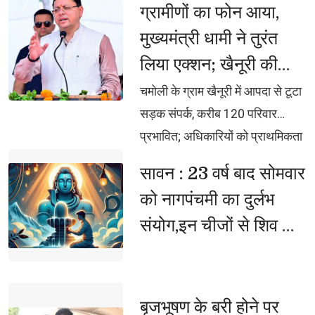
ग्रामीणों का फोन आया, 
मुख्यमंत्री धामी ने तुरंत
लिया एक्शन; खैनूरी की
क्षतिग्रस्त सड़क दुरुस्त
चमोली के ग्राम खैनूरी में आपदा से टूटा 
करने के निर्देश
सड़क संपर्क, करीब 120 परिवार
प्रभावित; अधिकारियों को प्राथमिकता
के आधार पर बहाली के निर्देश
सावन : 23 वर्ष बाद सोमवार 
को नागपंचमी का दुर्लभ
संयोग,इन चीजों से शिव जी
को प्रसन्न
बृजभूषण के बरी होने पर 