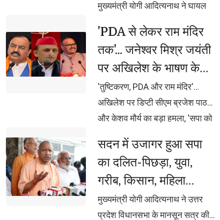
पीएचडी, पोस्ट-डॉक्टरेट एवं शोधार्थियों
मुख्यमंत्री योगी आदित्यनाथ ने घायल 
को मिलेगा प्रोत्साहन दुर्लभ पांडुलिपियों
अमन के शीघ्र स्वास्थ्य की कामना की
'PDA से लेकर राम मंदिर 
एवं ग्रंथों का होगा डिजिटलीकरण,
तक'... जनेश्वर मिश्र जयंती
ओपन-एक्सेस लाइब्रेरी और
पर अखिलेश के भाषण के
एमओओसीज से वैश्विक स्तर पर होगी
पहुंच
बाद बीजेपी का तीखा
'तुष्टिकरण, PDA और राम मंदिर'... 
पलटवार
अखिलेश पर डिप्टी सीएम ब्रजेश पाठक
और केशव मौर्य का बड़ा हमला, 'सपा को
ब्राह्मण नहीं, सिर्फ वोट बैंक दिखता है'...
सदन में उजागर हुआ सपा 
अखिलेश पर ब्रजेश पाठक का
का दलित-पिछड़ा, युवा,
पलटवार, 'चोरी भी, सीनाजोरी भी'...
गरीब, किसान, महिला
अखिलेश यादव पर केशव मौर्य का बड़ा
विरोधी चरित्रः मुख्यमंत्री
हमला
मुख्यमंत्री योगी आदित्यनाथ ने उत्तर 
योगी
प्रदेश विधानसभा के मानसून सत्र की