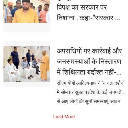
विपक्ष का सरकार पर
निशाना , कहा-"सरकार के
कथनी और करनी में दिखा
अंतर"
अपराधियों पर कार्रवाई और 
जनसमस्याओं के निस्तारण
में शिथिलता बर्दाश्त नहीं-
मुख्यमंत्री
सीएम योगी आदित्यनाथ ने ‘जनता दर्शन’ 
में सोमवार सुबह प्रदेश के कई जनपदों
से आए लोगों की सुनीं समस्याएं, सावन
के पहले सोमवार पर धार्मिक अनुष्ठान व
Load More
मानसून सत्र के शासकीय दायित्वों के