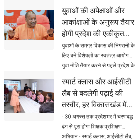
युवाओं की अपेक्षाओं और 
आकांक्षाओं के अनुरूप तैयार
होगी प्रदेश की एकीकृत
युवा नीति: मुख्यमंत्री
युवाओं के समग्र विकास की निगरानी के 
लिए बने विशेषज्ञों का स्वतंत्र आयोग
युवा नीति तैयार करने से पहले प्रदेश के 
16 से 35 वर्ष आयु वर्ग के युवाओं की
स्मार्ट क्लास और आईसीटी 
अपेक्षाओं, आकांक्षाओं और
लैब से बदलेगी पढ़ाई की
आवश्यकताओं को समझा जाए :
तस्वीर, हर विकासखंड में
मुख्यमंत्री शिक्षा, कौशल, रोजगार,
तैयार होंगे मास्टर ट्रेनर
स्वास्थ्य और नेतृत्व विकास को एकीकृत
- 30 अगस्त तक प्रदेशभर में चरणबद्ध 
करेगी नई युवा नीति सरदार वल्लभभाई
ढंग से पूरा होगा शिक्षक प्रशिक्षण
पटेल इंडस्ट्रियल एंड एम्प्लायमेंट ज़ोन
अभियान - स्मार्ट क्लास, आईसीटी लैब,