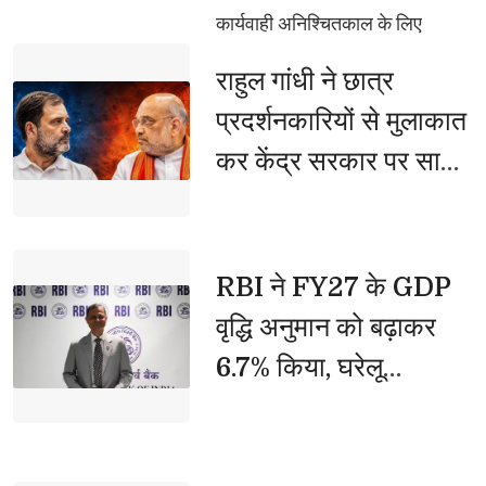
कार्यवाही अनिश्चितकाल के लिए
स्थगित होने के उपरांत पत्रकारों से की
राहुल गांधी ने छात्र 
वार्ता, सपा ने सदन को नहीं, बल्कि
प्रदर्शनकारियों से मुलाकात
दलितों-पिछड़ों, युवाओं, किसानों,
कर केंद्र सरकार पर साधा
महिलाओं व गरीबों के अवसर बाधित
निशाना, बोले- 'युवाओं पर
किए: मुख्यमंत्री
हुई हिंसा के लिए अमित शाह
जिम्मेदार'
RBI ने FY27 के GDP 
वृद्धि अनुमान को बढ़ाकर
6.7% किया, घरेलू
अर्थव्यवस्था को बताया
मजबूत