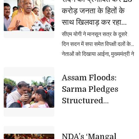
मिला बड़ा प्रोत्साहन, राजस्व लेखे का
करोड़ जनता के हितों के
व्यय ₹17,399.50 करोड़ तथा पूंजी लेखे
साथ खिलवाड़ कर रहा
का व्यय ₹41,620.04 करोड़, अनुपूरक
विपक्षः मुख्यमंत्री योगी
बजट में नई मांगों के लिए की गई
सीएम योगी ने मानसून सत्र के दूसरे 
₹7,854.25 करोड़ की व्यवस्था
दिन सदन में सपा समेत विपक्षी दलों के
नेताओं को दिखाया आईना, मुख्यमंत्री ने
कहा, सदन में समाजवादी पार्टी और
विपक्ष का आचरण अभद्रतापूर्ण,
Assam Floods: 
असंवैधानिक व शर्मनाक
Sarma Pledges
Structured
Rehabilitation
NDA’s ‘Mangal 