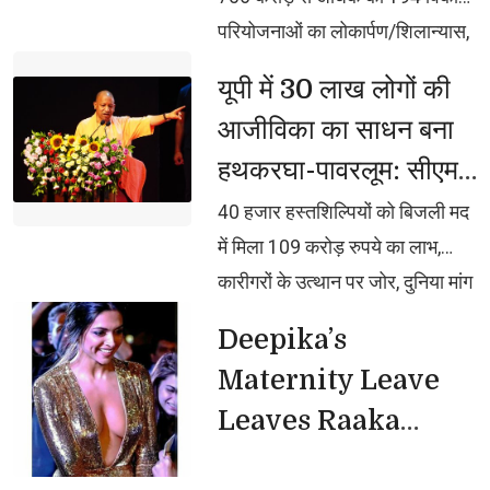
सीएम योगी
मुख्यमंत्री
परियोजनाओं का लोकार्पण/शिलान्यास,
जल्द लाएंगे युवा नीति, युवा ही नेतृत्व
यूपी में 30 लाख लोगों की 
करेगा और अपनी शिक्षा, स्वास्थ्य,
आजीविका का साधन बना
स्किलिंग और रोजगार के लिए आगे
हथकरघा-पावरलूम: सीएम
बढ़कर काम करेगाः मुख्यमंत्री, बोले,
योगी
जिनसे स्वयं नहीं संभला जा रहा, वे 25
40 हजार हस्तशिल्पियों को बिजली मद 
करोड़ जनता को क्या संभालते?
में मिला 109 करोड़ रुपये का लाभ,
इसीलिए दंगाइयों के सामने समाजवादी
कारीगरों के उत्थान पर जोर, दुनिया मांग
घुटने टेकते थे
रही यूपी के हस्तशिल्प उत्पाद, डिजाइन-
Deepika’s 
टेक्नोलॉजी पर पूरा ध्यान दे रही सरकार,
Maternity Leave
देश की नई संसद में चमकी भदोही की
Leaves Raaka
कालीन, वैश्विक बाजार में बढ़ी यूपी की
Unaffected
पहचान