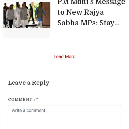
PM Modi’s Message 
to New Rajya
Sabha MPs: Stay
Disciplined, Stay
Focused
Load More
Leave a Reply
COMMENT :
*