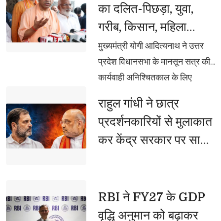
का दलित-पिछड़ा, युवा,
पलटवार, 'चोरी भी, सीनाजोरी भी'...
गरीब, किसान, महिला
अखिलेश यादव पर केशव मौर्य का बड़ा
विरोधी चरित्रः मुख्यमंत्री
हमला
मुख्यमंत्री योगी आदित्यनाथ ने उत्तर 
योगी
प्रदेश विधानसभा के मानसून सत्र की
कार्यवाही अनिश्चितकाल के लिए
स्थगित होने के उपरांत पत्रकारों से की
राहुल गांधी ने छात्र 
वार्ता, सपा ने सदन को नहीं, बल्कि
प्रदर्शनकारियों से मुलाकात
दलितों-पिछड़ों, युवाओं, किसानों,
कर केंद्र सरकार पर साधा
महिलाओं व गरीबों के अवसर बाधित
निशाना, बोले- 'युवाओं पर
किए: मुख्यमंत्री
हुई हिंसा के लिए अमित शाह
जिम्मेदार'
RBI ने FY27 के GDP 
वृद्धि अनुमान को बढ़ाकर