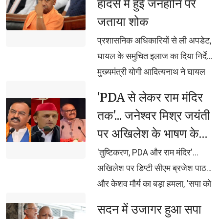
हादसे में हुई जनहानि पर
अनुदान, एफडी के ब्याज से होगा
जताया शोक
शोधपीठों का नियमित संचालन वेद,
उपनिषद, रामायण, महाभारत सहित
प्रशासनिक अधिकारियों से ली अपडेट, 
भारतीय ज्ञान-विज्ञान पर होगा शोध,
घायल के समुचित इलाज का दिया निर्देश
पीएचडी, पोस्ट-डॉक्टरेट एवं शोधार्थियों
मुख्यमंत्री योगी आदित्यनाथ ने घायल 
को मिलेगा प्रोत्साहन दुर्लभ पांडुलिपियों
अमन के शीघ्र स्वास्थ्य की कामना की
'PDA से लेकर राम मंदिर 
एवं ग्रंथों का होगा डिजिटलीकरण,
तक'... जनेश्वर मिश्र जयंती
ओपन-एक्सेस लाइब्रेरी और
पर अखिलेश के भाषण के
एमओओसीज से वैश्विक स्तर पर होगी
पहुंच
बाद बीजेपी का तीखा
'तुष्टिकरण, PDA और राम मंदिर'... 
पलटवार
अखिलेश पर डिप्टी सीएम ब्रजेश पाठक
और केशव मौर्य का बड़ा हमला, 'सपा को
ब्राह्मण नहीं, सिर्फ वोट बैंक दिखता है'...
सदन में उजागर हुआ सपा 
अखिलेश पर ब्रजेश पाठक का