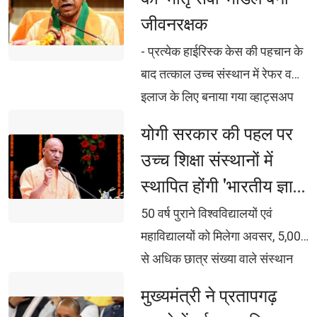
घंटाघर चौक, हजरतगंज, जनेश्वर मिश्र
जीवनरक्षक
पार्क, एमरॉल्ड मॉल, लुलु मॉल समेत
- प्रत्येक हाईरिस्क केस की पहचान के 
विभिन्न स्थानों पर होगा ‘तिरंगा कॉन्सर्ट’
बाद तत्काल उच्च संस्थान में रेफर व
कॉन्सर्ट में वंदे मातरम, देशभक्ति गीत-
इलाज के लिए बनाया गया व्हाट्सअप
नृत्य, स्कूलों, पुलिस, आर्मी बैंड की ओर
ग्रुप - 15 अतिगंभीर पोस्टपार्टम
से होगी देशभक्ति के गीतों की संगीतमय
योगी सरकार की पहल पर 
हैमरेज, 43 अतिगंभीर एनिमिया व 19
प्रस्तुति
उच्च शिक्षा संस्थानों में
एक्लम्पसिया के मरीज बचाए गए अब
स्थापित होंगी 'भारतीय ज्ञान
आसपास के जिलों के हाईरिस्क मरीजों
परंपरा संवर्धन शोधपीठ'
को भी गोरखपुर में एडमिट किया जा रहा
50 वर्ष पुराने विश्वविद्यालयों एवं 
महाविद्यालयों को मिलेगा अवसर, 5,000
से अधिक छात्र संख्या वाले संस्थान
होंगे पात्र प्रत्येक शोधपीठ को 5 वर्षों
मुख्यमंत्री ने प्रतापगढ़ 
के लिए 2 करोड़ रुपए का एकमुश्त