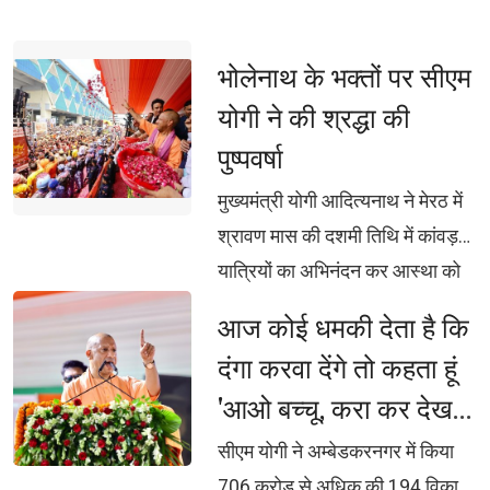
भोलेनाथ के भक्तों पर सीएम 
योगी ने की श्रद्धा की
पुष्पवर्षा
मुख्यमंत्री योगी आदित्यनाथ ने मेरठ में 
श्रावण मास की दशमी तिथि में कांवड़
यात्रियों का अभिनंदन कर आस्था को
दिया सम्मान, कांवड़ मार्ग पर हेलिकॉप्टर
आज कोई धमकी देता है कि 
से भी शिवभक्तों पर पुष्पवर्षा, हर-हर बम-
दंगा करवा देंगे तो कहता हूं
बम से गूंज उठा पश्चिम उत्तर प्रदेश,
'आओ बच्चू, करा कर देख
भक्ति, समर्पण, सामाजिक व राष्ट्रीय
लो समझ मे आ जायेगा :
एकता और समरसता का जीवंत
सीएम योगी ने अम्बेडकरनगर में किया 
उदाहरण प्रस्तुत कर रहे शिवभक्तः
706 करोड़ से अधिक की 194 विकास