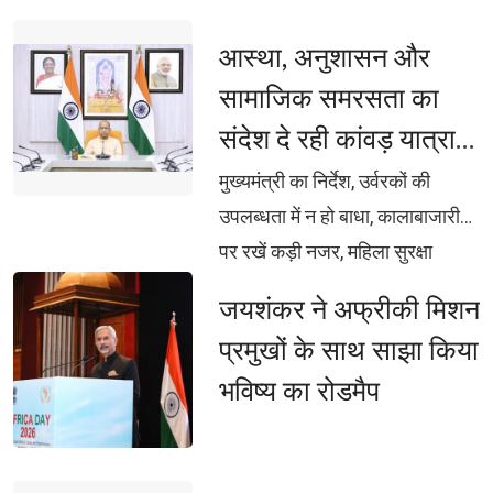
आस्था, अनुशासन और 
सामाजिक समरसता का
संदेश दे रही कांवड़ यात्रा:
CM योगी
मुख्यमंत्री का निर्देश, उर्वरकों की 
उपलब्धता में न हो बाधा, कालाबाजारी
पर रखें कड़ी नजर, महिला सुरक्षा
सर्वोच्च प्राथमिकता, मिशन शक्ति को
जयशंकर ने अफ्रीकी मिशन 
और प्रभावी बनाएं, बाढ़ प्रभावित क्षेत्रों
प्रमुखों के साथ साझा किया
में राहत कार्यों में न आए कोई कमी,
भविष्य का रोडमैप
तटबंधों की सुरक्षा बढ़ाएं, कटान
प्रभावित परिवारों को मिले तत्काल
राहत