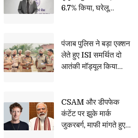
6.7% किया, घरेलू
अर्थव्यवस्था को बताया
मजबूत
पंजाब पुलिस ने बड़ा एक्शन 
लेते हुए ISI समर्थित दो
आतंकी मॉड्यूल किया
ध्वस्त, जंतर-मंतर पर हमले
की साजिश नाकाम
CSAM और डीपफेक 
कंटेंट पर झुके मार्क
जुकरबर्ग, माफी मांगते हुए
मानी बड़ी गलती