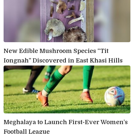
New Edible Mushroom Species “Tit 
Iongnah” Discovered in East Khasi Hills
Meghalaya to Launch First-Ever Women’s 
Football League