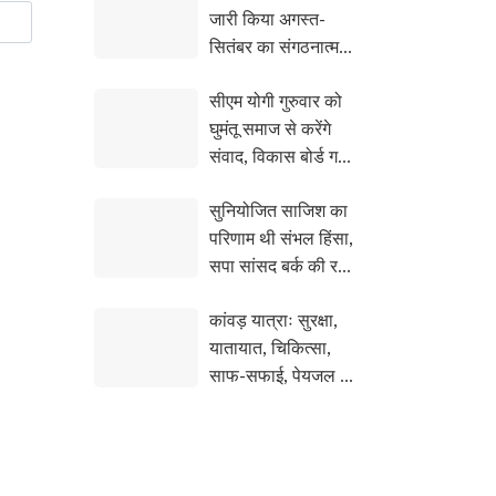
जारी किया अगस्त-
सितंबर का संगठनात्मक
कैलेंडर, तिरंगा यात्रा से
सीएम योगी गुरुवार को
बूथ सशक्तिकरण तक
घुमंतू समाज से करेंगे
होंगे कई कार्यक्रम
संवाद, विकास बोर्ड गठन
के पर जताया जाएगा
सुनियोजित साजिश का
आभार
परिणाम थी संभल हिंसा,
सपा सांसद बर्क की रही
बड़ी भूमिका
कांवड़ यात्राः सुरक्षा,
यातायात, चिकित्सा,
साफ-सफाई, पेयजल व
अन्य व्यवस्थाओं को
लेकर सोशल मीडिया पर
हो रही योगी सरकार की
सराहना