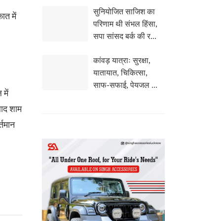
सुनियोजित साजिश का
आभार
ात में
परिणाम थी संभल हिंसा,
सपा सांसद बर्क की रही
बड़ी भूमिका
कांवड़ यात्राः सुरक्षा,
यातायात, चिकित्सा,
साफ-सफाई, पेयजल व
में
अन्य व्यवस्थाओं को
बाद शाम
लेकर सोशल मीडिया पर
हो रही योगी सरकार की
्तमान
सराहना