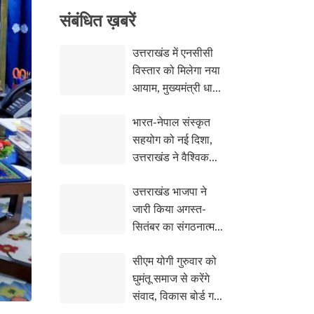
संबंधि‍त ख़बरें
उत्तराखंड में एनसीसी
विस्तार को मिलेगा नया
आयाम, मुख्यमंत्री धामी
से मिले महानिदेशक
भारत-नेपाल संस्कृत
लेफ्टिनेंट जनरल वीरेन्द्र
सहयोग को नई दिशा,
वत्स
उत्तराखंड ने वैश्विक
अनुसंधान पहल का
उत्तराखंड भाजपा ने
किया नेतृत्व
जारी किया अगस्त-
सितंबर का संगठनात्मक
कैलेंडर, तिरंगा यात्रा से
सीएम योगी गुरुवार को
बूथ सशक्तिकरण तक
घुमंतू समाज से करेंगे
होंगे कई कार्यक्रम
संवाद, विकास बोर्ड गठन
के पर जताया जाएगा