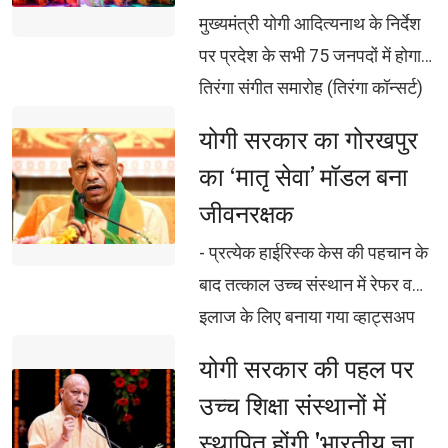
विस्तार पर हो विचार: मुख्यमंत्री योगी
पर झूमेगा प्रदेश
सुनिश्चित होगी गुणवत्ता - योगी सरकार
मुख्यमंत्री योगी आदित्यनाथ के निर्देश 
खेल गतिविधियां युवाओं को नशे से दूर 
ने जारी किए विस्तृत दिशा-निर्देश
पर प्रदेश के सभी 75 जनपदों में होगा
रखने का प्रभावी माध्यम, खेल
तिरंगा संगीत समारोह (तिरंगा कॉन्सर्ट)
अवसंरचना को दें गति: मुख्यमंत्री
’हर घर तिरंगा’ के जरिये भावी पीढ़ी में 
योगी सरकार का गोरखपुर 
देशभक्ति का संचार कर रही डबल इंजन
का ‘मातृ सेवा’ मॉडल बना
सरकार राजधानी लखनऊ में 1090,
जीवनरक्षक
घंटाघर चौक, हजरतगंज, जनेश्वर मिश्र
पार्क, एमरॉल्ड मॉल, लुलु मॉल समेत
- प्रत्येक हाईरिस्क केस की पहचान के 
विभिन्न स्थानों पर होगा ‘तिरंगा कॉन्सर्ट’
बाद तत्काल उच्च संस्थान में रेफर व
कॉन्सर्ट में वंदे मातरम, देशभक्ति गीत-
इलाज के लिए बनाया गया व्हाट्सअप
नृत्य, स्कूलों, पुलिस, आर्मी बैंड की ओर
ग्रुप - 15 अतिगंभीर पोस्टपार्टम
योगी सरकार की पहल पर 
से होगी देशभक्ति के गीतों की संगीतमय
हैमरेज, 43 अतिगंभीर एनिमिया व 19
उच्च शिक्षा संस्थानों में
प्रस्तुति
एक्लम्पसिया के मरीज बचाए गए अब
स्थापित होंगी 'भारतीय ज्ञान
आसपास के जिलों के हाईरिस्क मरीजों