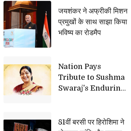
सर्वोच्च प्राथमिकता, मिशन शक्ति को
जयशंकर ने अफ्रीकी मिशन 
और प्रभावी बनाएं, बाढ़ प्रभावित क्षेत्रों
प्रमुखों के साथ साझा किया
में राहत कार्यों में न आए कोई कमी,
भविष्य का रोडमैप
तटबंधों की सुरक्षा बढ़ाएं, कटान
प्रभावित परिवारों को मिले तत्काल
राहत
Nation Pays 
Tribute to Sushma
Swaraj's Enduring
Legacy
81वीं बरसी पर हिरोशिमा ने 