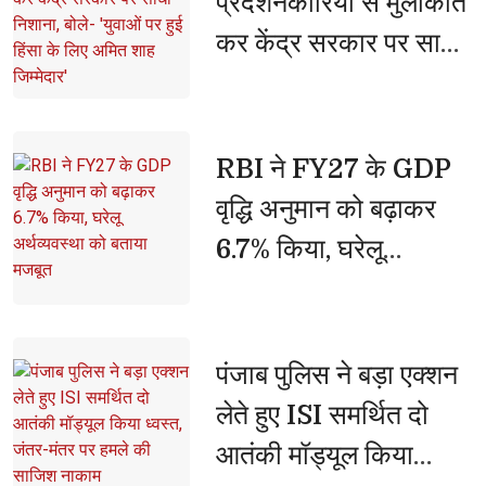
प्रदर्शनकारियों से मुलाकात
दलितों-पिछड़ों, युवाओं, किसानों,
कर केंद्र सरकार पर साधा
महिलाओं व गरीबों के अवसर बाधित
निशाना, बोले- 'युवाओं पर
किए: मुख्यमंत्री
हुई हिंसा के लिए अमित शाह
जिम्मेदार'
RBI ने FY27 के GDP 
वृद्धि अनुमान को बढ़ाकर
6.7% किया, घरेलू
अर्थव्यवस्था को बताया
मजबूत
पंजाब पुलिस ने बड़ा एक्शन 
लेते हुए ISI समर्थित दो
आतंकी मॉड्यूल किया