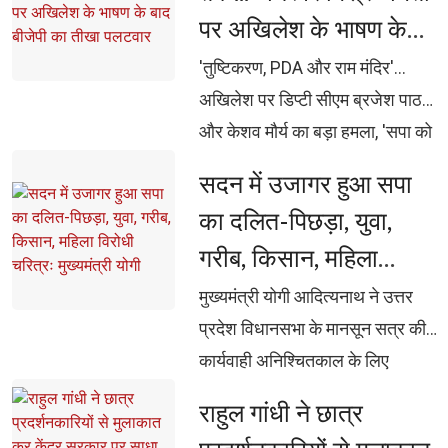
एमओओसीज से वैश्विक स्तर पर होगी
पर अखिलेश के भाषण के
पहुंच
बाद बीजेपी का तीखा
'तुष्टिकरण, PDA और राम मंदिर'... 
पलटवार
अखिलेश पर डिप्टी सीएम ब्रजेश पाठक
और केशव मौर्य का बड़ा हमला, 'सपा को
ब्राह्मण नहीं, सिर्फ वोट बैंक दिखता है'...
सदन में उजागर हुआ सपा 
अखिलेश पर ब्रजेश पाठक का
का दलित-पिछड़ा, युवा,
पलटवार, 'चोरी भी, सीनाजोरी भी'...
गरीब, किसान, महिला
अखिलेश यादव पर केशव मौर्य का बड़ा
विरोधी चरित्रः मुख्यमंत्री
हमला
मुख्यमंत्री योगी आदित्यनाथ ने उत्तर 
योगी
प्रदेश विधानसभा के मानसून सत्र की
कार्यवाही अनिश्चितकाल के लिए
स्थगित होने के उपरांत पत्रकारों से की
राहुल गांधी ने छात्र 
वार्ता, सपा ने सदन को नहीं, बल्कि