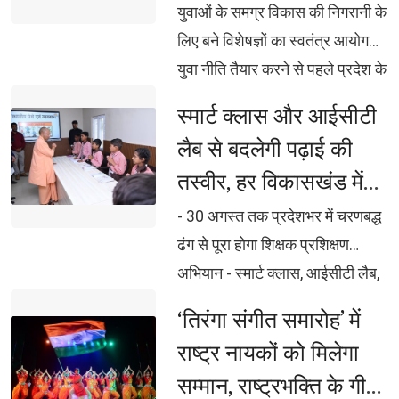
युवा नीति: मुख्यमंत्री
युवाओं के समग्र विकास की निगरानी के 
लिए बने विशेषज्ञों का स्वतंत्र आयोग
युवा नीति तैयार करने से पहले प्रदेश के 
16 से 35 वर्ष आयु वर्ग के युवाओं की
स्मार्ट क्लास और आईसीटी 
अपेक्षाओं, आकांक्षाओं और
लैब से बदलेगी पढ़ाई की
आवश्यकताओं को समझा जाए :
तस्वीर, हर विकासखंड में
मुख्यमंत्री शिक्षा, कौशल, रोजगार,
तैयार होंगे मास्टर ट्रेनर
स्वास्थ्य और नेतृत्व विकास को एकीकृत
- 30 अगस्त तक प्रदेशभर में चरणबद्ध 
करेगी नई युवा नीति सरदार वल्लभभाई
ढंग से पूरा होगा शिक्षक प्रशिक्षण
पटेल इंडस्ट्रियल एंड एम्प्लायमेंट ज़ोन
अभियान - स्मार्ट क्लास, आईसीटी लैब,
की स्थापना शीघ्र प्रारम्भ करने के
डिजिटल बोर्ड और ई-कंटेंट के प्रभावी
‘तिरंगा संगीत समारोह’ में 
निर्देश मुख्यमंत्री अभ्युदय कोचिंग
उपयोग का मिलेगा व्यावहारिक प्रशिक्षण
राष्ट्र नायकों को मिलेगा
योजना को और प्रभावी बनाने तथा हर
- ऑनलाइन मॉनिटरिंग, प्री-टेस्ट, 
सम्मान, राष्ट्रभक्ति के गीतों
विश्वविद्यालय और महाविद्यालय तक
पोस्ट-टेस्ट और एस्केलेशन मैट्रिक्स से