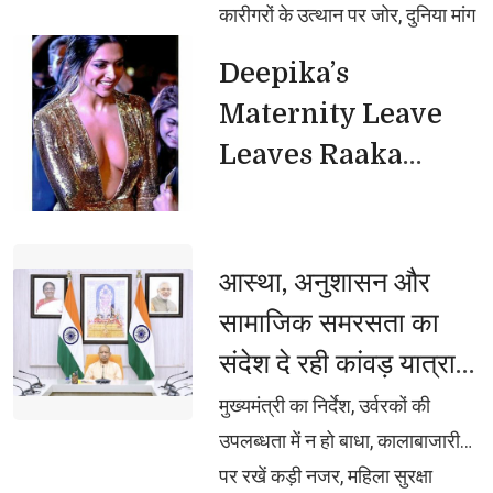
कारीगरों के उत्थान पर जोर, दुनिया मांग
रही यूपी के हस्तशिल्प उत्पाद, डिजाइन-
Deepika’s 
टेक्नोलॉजी पर पूरा ध्यान दे रही सरकार,
Maternity Leave
देश की नई संसद में चमकी भदोही की
Leaves Raaka
कालीन, वैश्विक बाजार में बढ़ी यूपी की
Unaffected
पहचान
आस्था, अनुशासन और 
सामाजिक समरसता का
संदेश दे रही कांवड़ यात्रा:
CM योगी
मुख्यमंत्री का निर्देश, उर्वरकों की 
उपलब्धता में न हो बाधा, कालाबाजारी
पर रखें कड़ी नजर, महिला सुरक्षा