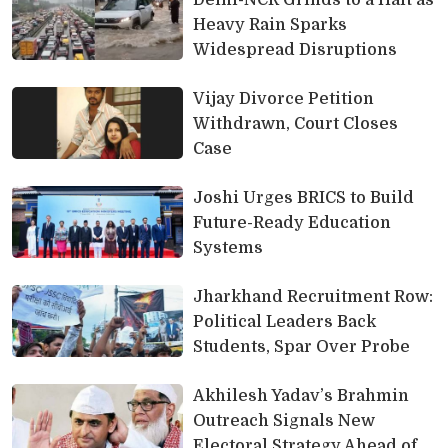
Delhi-NCR Grinds to a Halt as 
Heavy Rain Sparks
Widespread Disruptions
Vijay Divorce Petition 
Withdrawn, Court Closes
Case
Joshi Urges BRICS to Build 
Future-Ready Education
Systems
Jharkhand Recruitment Row: 
Political Leaders Back
Students, Spar Over Probe
Akhilesh Yadav’s Brahmin 
Outreach Signals New
Electoral Strategy Ahead of