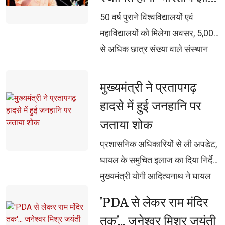
परंपरा संवर्धन शोधपीठ'
को भी गोरखपुर में एडमिट किया जा रहा
50 वर्ष पुराने विश्वविद्यालयों एवं 
महाविद्यालयों को मिलेगा अवसर, 5,000
से अधिक छात्र संख्या वाले संस्थान
होंगे पात्र प्रत्येक शोधपीठ को 5 वर्षों
के लिए 2 करोड़ रुपए का एकमुश्त
मुख्यमंत्री ने प्रतापगढ़ 
अनुदान, एफडी के ब्याज से होगा
हादसे में हुई जनहानि पर
शोधपीठों का नियमित संचालन वेद,
जताया शोक
उपनिषद, रामायण, महाभारत सहित
प्रशासनिक अधिकारियों से ली अपडेट, 
भारतीय ज्ञान-विज्ञान पर होगा शोध,
घायल के समुचित इलाज का दिया निर्देश
पीएचडी, पोस्ट-डॉक्टरेट एवं शोधार्थियों
मुख्यमंत्री योगी आदित्यनाथ ने घायल 
को मिलेगा प्रोत्साहन दुर्लभ पांडुलिपियों
अमन के शीघ्र स्वास्थ्य की कामना की
एवं ग्रंथों का होगा डिजिटलीकरण,
'PDA से लेकर राम मंदिर 
ओपन-एक्सेस लाइब्रेरी और
तक'... जनेश्वर मिश्र जयंती